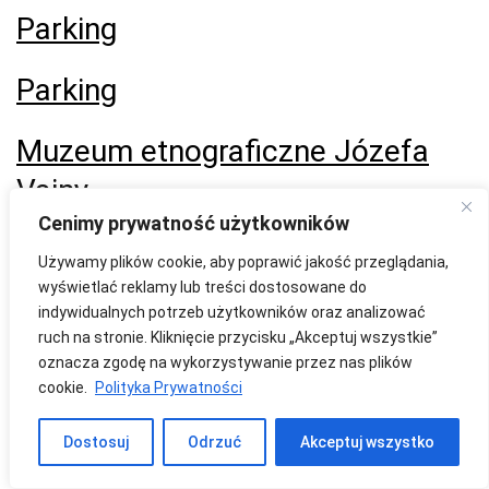
Parking
Parking
Muzeum etnograficzne Józefa
Vainy
Cenimy prywatność użytkowników
Muzeum stara plebania
Używamy plików cookie, aby poprawić jakość przeglądania,
wyświetlać reklamy lub treści dostosowane do
Camping na przystani
indywidualnych potrzeb użytkowników oraz analizować
ruch na stronie. Kliknięcie przycisku „Akceptuj wszystkie”
oznacza zgodę na wykorzystywanie przez nas plików
Osada Prusko Jaćwieska
cookie.
Polityka Prywatności
Dwór Miłosza
Dostosuj
Odrzuć
Akceptuj wszystko