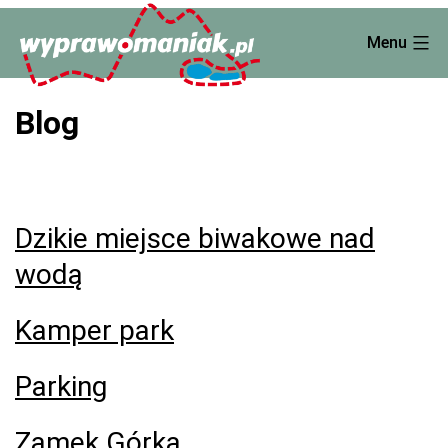
Skip
Menu
to
content
Blog
Dzikie miejsce biwakowe nad
wodą
Kamper park
Parking
Zamek Górka