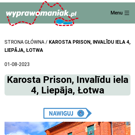
Skip
Menu
to
content
STRONA GŁÓWNA
KAROSTA PRISON, INVALĪDU IELA 4,
LIEPĀJA, ŁOTWA
01-08-2023
Karosta Prison, Invalīdu iela
4, Liepāja, Łotwa