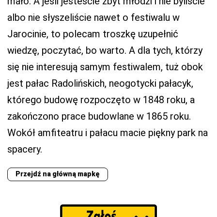
mało. A jeśli jesteście zbyt młodzi i nie byliście
albo nie słyszeliście nawet o festiwalu w
Jarocinie, to polecam troszkę uzupełnić
wiedzę, poczytać, bo warto. A dla tych, którzy
się nie interesują samym festiwalem, tuż obok
jest pałac Radolińskich, neogotycki pałacyk,
którego budowę rozpoczęto w 1848 roku, a
zakończono prace budowlane w 1865 roku.
Wokół amfiteatru i pałacu macie piękny park na
spacery.
Przejdź na główną mapkę