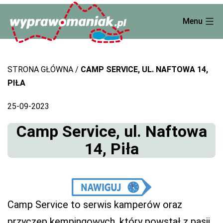
Skip
Menu
to
content
STRONA GŁÓWNA
CAMP SERVICE, UL. NAFTOWA 14,
PIŁA
25-09-2023
Camp Service, ul. Naftowa
14, Piła
Camp Service to serwis kamperów oraz
przyczep kempingowych, który powstał z pasji