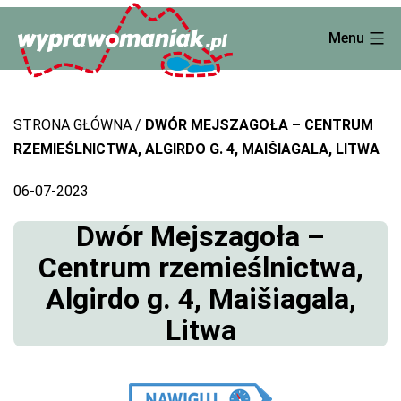
Skip
Menu
to
content
STRONA GŁÓWNA
DWÓR MEJSZAGOŁA – CENTRUM
RZEMIEŚLNICTWA, ALGIRDO G. 4, MAIŠIAGALA, LITWA
06-07-2023
Dwór Mejszagoła –
Centrum rzemieślnictwa,
Algirdo g. 4, Maišiagala,
Litwa