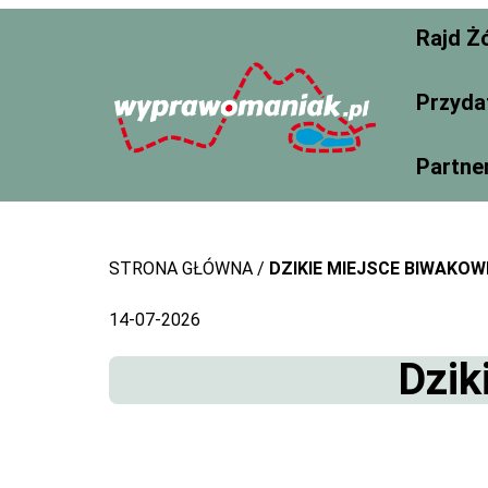
Skip
Rajd Ż
to
content
Przyda
Partne
STRONA GŁÓWNA
DZIKIE MIEJSCE BIWAKOW
14-07-2026
Dzik