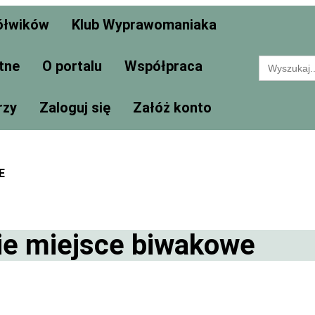
ółwików
Klub Wyprawomaniaka
Search
tne
O portalu
Współpraca
for:
rzy
Zaloguj się
Załóż konto
E
ie miejsce biwakowe