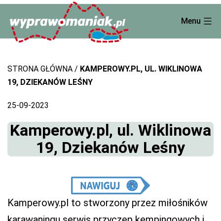
Skip
Menu
to
content
STRONA GŁÓWNA
KAMPEROWY.PL, UL. WIKLINOWA
19, DZIEKANÓW LEŚNY
25-09-2023
Kamperowy.pl, ul. Wiklinowa
19, Dziekanów Leśny
Kamperowy.pl to stworzony przez miłośników
karawaningu serwis przyczep kempingowych i