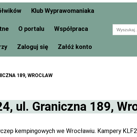
ółwików
Klub Wyprawomaniaka
Search
tne
O portalu
Współpraca
for:
rzy
Zaloguj się
Załóż konto
NICZNA 189, WROCŁAW
, ul. Graniczna 189, Wr
zyczep kempingowych we Wrocławiu. Kampery KLF24