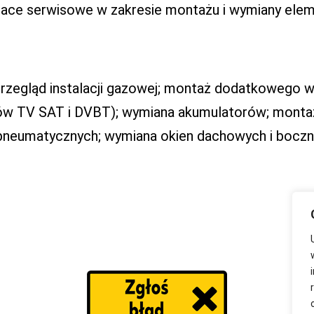
prace serwisowe w zakresie montażu i wymiany e
zegląd instalacji gazowej; montaż dodatkowego wyp
mów TV SAT i DVBT); wymiana akumulatorów; monta
neumatycznych; wymiana okien dachowych i boczny