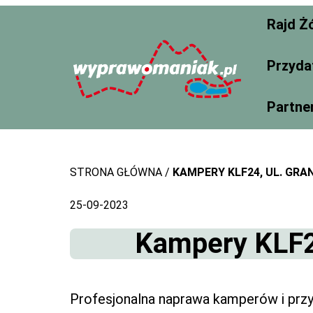
Skip
Rajd Ż
to
content
Przyda
Partne
STRONA GŁÓWNA
KAMPERY KLF24, UL. GRA
25-09-2023
Kampery KLF24
Profesjonalna naprawa kamperów i pr