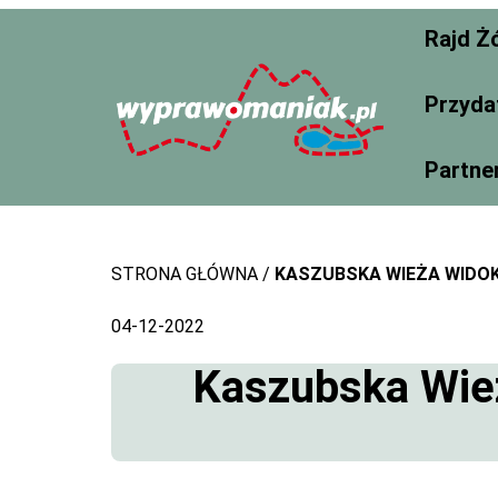
Skip
Rajd Ż
to
content
Przyda
Partne
STRONA GŁÓWNA
KASZUBSKA WIEŻA WIDOK
04-12-2022
Kaszubska Wież