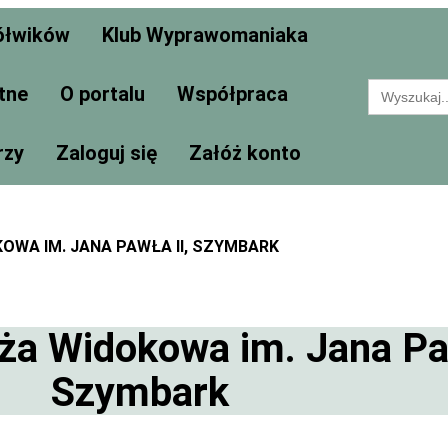
ółwików
Klub Wyprawomaniaka
Search
tne
O portalu
Współpraca
for:
rzy
Zaloguj się
Załóż konto
OWA IM. JANA PAWŁA II, SZYMBARK
a Widokowa im. Jana Paw
Szymbark