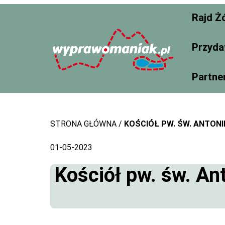
Skip
Rajd Ż
to
content
Przyda
Partne
STRONA GŁÓWNA
KOŚCIÓŁ PW. ŚW. ANTONI
01-05-2023
Kościół pw. św. An