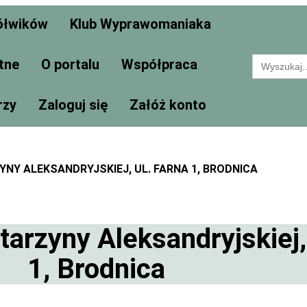
ółwików
Klub Wyprawomaniaka
Search
tne
O portalu
Współpraca
for:
rzy
Zaloguj się
Załóż konto
YNY ALEKSANDRYJSKIEJ, UL. FARNA 1, BRODNICA
tarzyny Aleksandryjskiej,
1, Brodnica