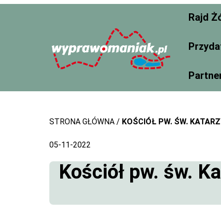
Skip
Rajd Ż
to
content
Przyda
Partne
STRONA GŁÓWNA
KOŚCIÓŁ PW. ŚW. KATARZ
05-11-2022
Kościół pw. św. Ka