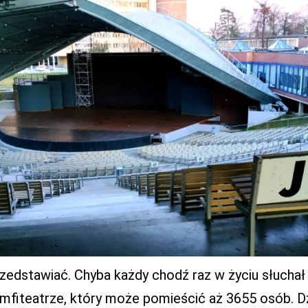
edstawiać. Chyba każdy chodź raz w życiu słuchał i
mfiteatrze, który może pomieścić aż 3655 osób. Dz