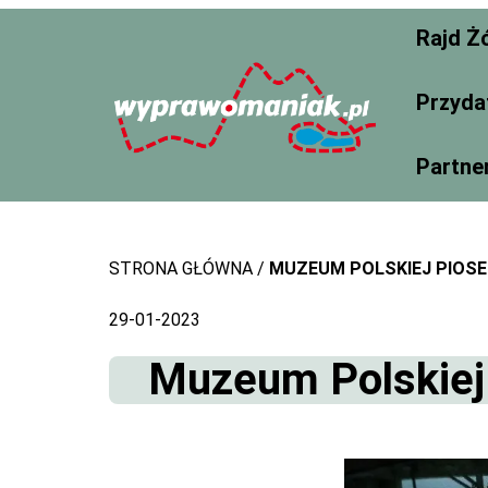
Skip
Rajd Ż
to
content
Przyda
Partne
STRONA GŁÓWNA
MUZEUM POLSKIEJ PIOSE
29-01-2023
Muzeum Polskiej 