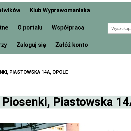
ółwików
Klub Wyprawomaniaka
Search
tne
O portalu
Współpraca
for:
rzy
Zaloguj się
Załóż konto
NKI, PIASTOWSKA 14A, OPOLE
Piosenki, Piastowska 14