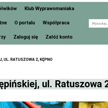
ółwików
Klub Wyprawomaniaka
Search
tne
O portalu
Współpraca
for:
rzy
Zaloguj się
Załóż konto
J, UL. RATUSZOWA 2, KĘPNO
ińskiej, ul. Ratuszowa 