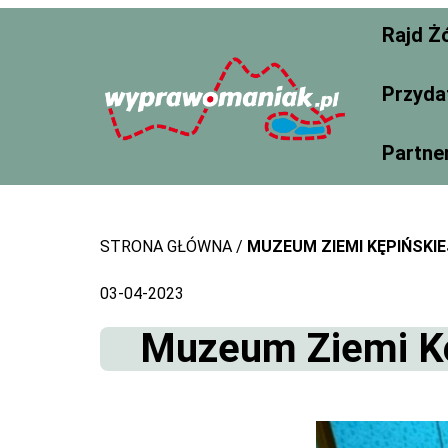
Skip
Rajd Ż
to
content
Przyda
Partne
STRONA GŁÓWNA
MUZEUM ZIEMI KĘPIŃSKIE
03-04-2023
Muzeum Ziemi Kęp