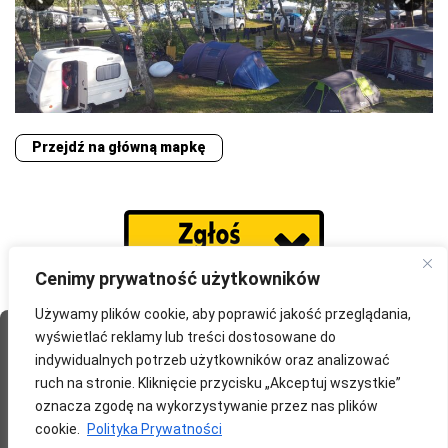
Przejdź na główną mapkę
Cenimy prywatność użytkowników
Używamy plików cookie, aby poprawić jakość przeglądania,
wyświetlać reklamy lub treści dostosowane do
Strona Główna
O portalu
Współpraca
Przydatne
indywidualnych potrzeb użytkowników oraz analizować
Partnerzy
Blog
Polityka prywatności
ruch na stronie. Kliknięcie przycisku „Akceptuj wszystkie”
oznacza zgodę na wykorzystywanie przez nas plików
redakcja@wyprawomaniak.pl
cookie.
Polityka Prywatności