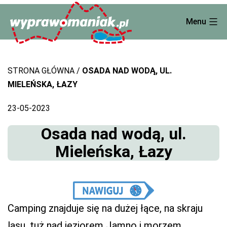
Skip
Menu
to
content
STRONA GŁÓWNA
OSADA NAD WODĄ, UL.
MIELEŃSKA, ŁAZY
23-05-2023
Osada nad wodą, ul.
Mieleńska, Łazy
Camping znajduje się na dużej łące, na skraju
lasu, tuż nad jeziorem Jamno i morzem