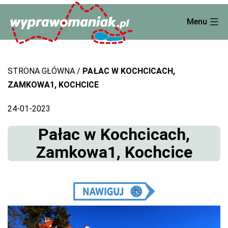
Skip
Menu
to
content
STRONA GŁÓWNA
PAŁAC W KOCHCICACH,
ZAMKOWA1, KOCHCICE
24-01-2023
Pałac w Kochcicach,
Zamkowa1, Kochcice