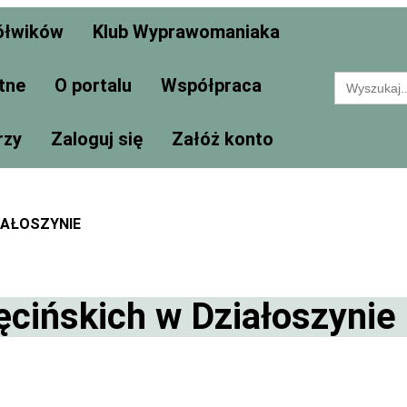
ółwików
Klub Wyprawomaniaka
Search
tne
O portalu
Współpraca
for:
rzy
Zaloguj się
Załóż konto
IAŁOSZYNIE
cińskich w Działoszynie