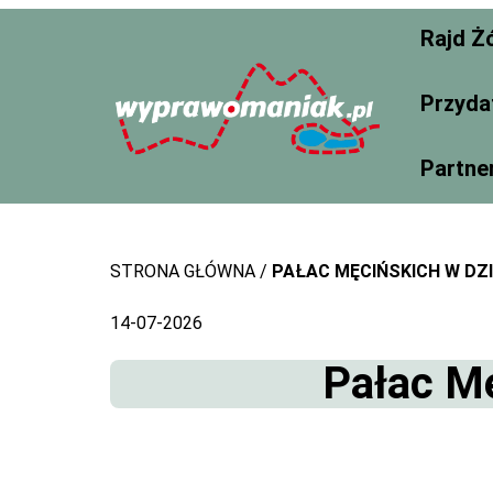
Skip
Rajd Ż
to
content
Przyda
Partne
STRONA GŁÓWNA
PAŁAC MĘCIŃSKICH W DZ
14-07-2026
Pałac Mę