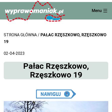
Skip
Menu
to
content
STRONA GŁÓWNA
PAŁAC RZĘSZKOWO, RZĘSZKOWO
19
02-04-2023
Pałac Rzęszkowo,
Rzęszkowo 19