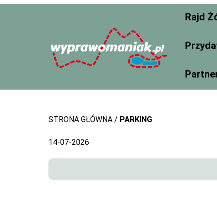
Skip
Rajd Ż
to
content
Przyda
Partne
STRONA GŁÓWNA
PARKING
14-07-2026