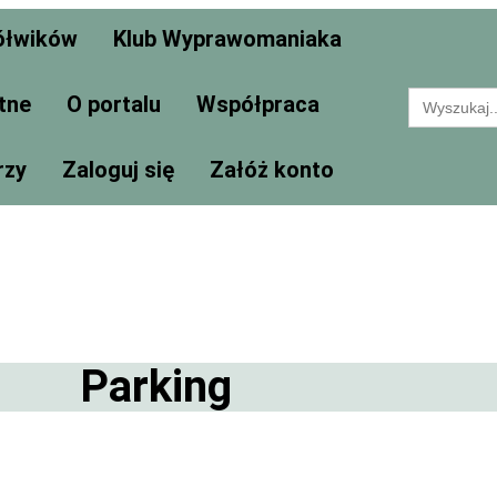
ółwików
Klub Wyprawomaniaka
Search
tne
O portalu
Współpraca
for:
rzy
Zaloguj się
Załóż konto
Parking