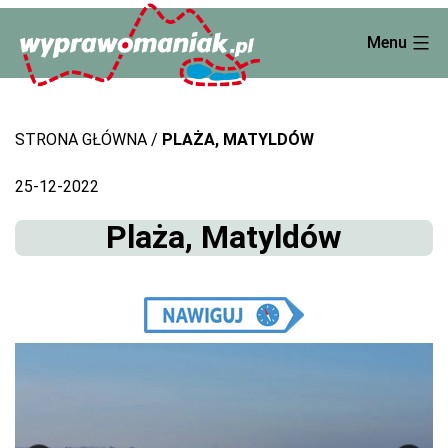
Skip
Menu
to
content
STRONA GŁÓWNA
PLAŻA, MATYLDÓW
25-12-2022
Plaża, Matyldów