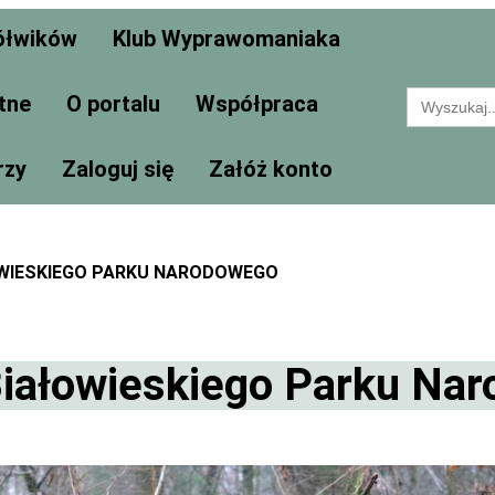
ółwików
Klub Wyprawomaniaka
Search
tne
O portalu
Współpraca
for:
rzy
Zaloguj się
Załóż konto
OWIESKIEGO PARKU NARODOWEGO
Białowieskiego Parku Na