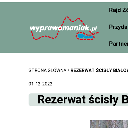
Skip
Rajd Ż
to
content
Przyda
Partne
STRONA GŁÓWNA
REZERWAT ŚCISŁY BIAŁ
01-12-2022
Rezerwat ścisły 