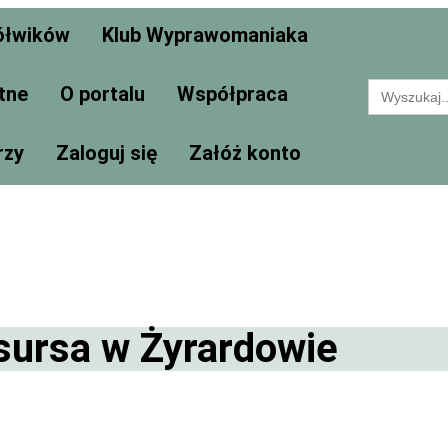
ółwików
Klub Wyprawomaniaka
Search
tne
O portalu
Współpraca
for:
rzy
Zaloguj się
Załóż konto
sursa w Żyrardowie