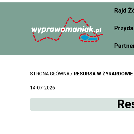
Skip
Rajd Ż
to
content
Przyda
Partne
STRONA GŁÓWNA
RESURSA W ŻYRARDOWIE
14-07-2026
Re