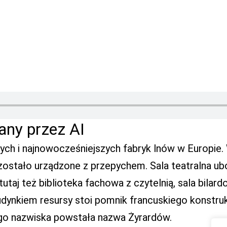
any przez AI
ych i najnowocześniejszych fabryk lnów w Europie. 
ostało urządzone z przepychem. Sala teatralna ub
utaj też biblioteka fachowa z czytelnią, sala bilard
udynkiem resursy stoi pomnik francuskiego konstrukt
ego nazwiska powstała nazwa Żyrardów.