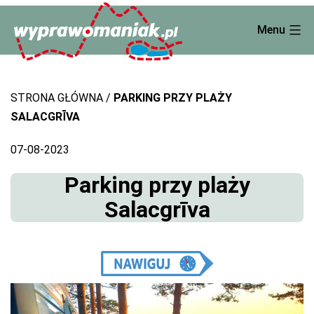
Skip
Menu
to
content
STRONA GŁÓWNA
PARKING PRZY PLAŻY
SALACGRĪVA
07-08-2023
Parking przy plaży
Salacgrīva