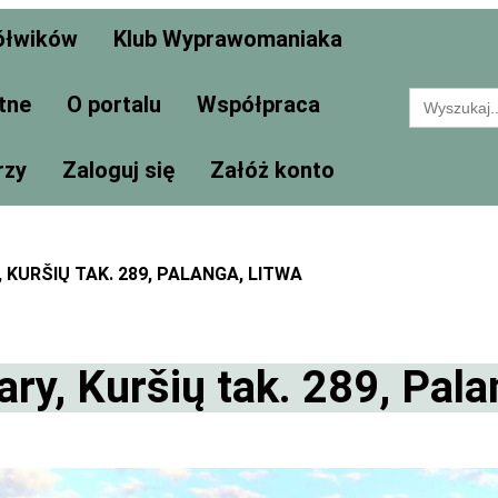
ółwików
Klub Wyprawomaniaka
Search
tne
O portalu
Współpraca
for:
rzy
Zaloguj się
Załóż konto
KURŠIŲ TAK. 289, PALANGA, LITWA
ry, Kuršių tak. 289, Pala