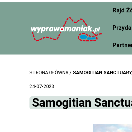
Skip
Rajd Ż
to
content
Przyda
Partne
STRONA GŁÓWNA
SAMOGITIAN SANCTUARY, 
24-07-2023
Samogitian Sanctua