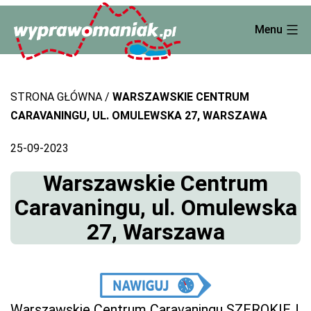
Skip
Menu
to
content
STRONA GŁÓWNA
WARSZAWSKIE CENTRUM
CARAVANINGU, UL. OMULEWSKA 27, WARSZAWA
25-09-2023
Warszawskie Centrum
Caravaningu, ul. Omulewska
27, Warszawa
Warszawskie Centrum Caravaningu SZEROKIEJ