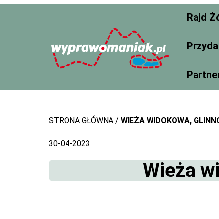
Skip
Rajd Ż
to
content
Przyda
Partne
STRONA GŁÓWNA
WIEŻA WIDOKOWA, GLINNO
30-04-2023
Wieża wi