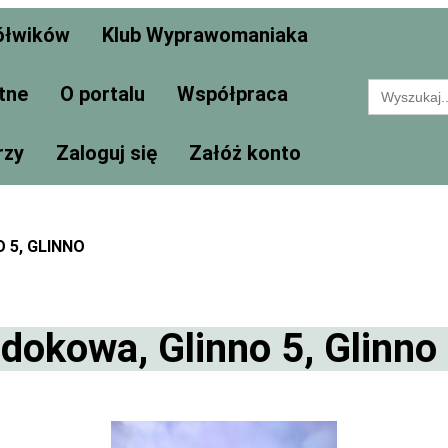
ółwików
Klub Wyprawomaniaka
Search
tne
O portalu
Współpraca
for:
rzy
Zaloguj się
Załóż konto
 5, GLINNO
dokowa, Glinno 5, Glinno